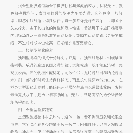
混合型塑胶跑道融合了橡胶颗粒与聚氨酯胶水，从视觉上，颜
色鲜艳且均匀，表面相较透气型更为平整光滑。它的厚度一般较
厚，脚感柔软舒适，弹性极佳，每一步都像是踩在云朵上，却又不
失支撑力。由于其出色的弹性和缓冲性能，常被用于专业田径赛事
的训练场以及一些高标准的运动场馆，能助力运动员跑出更好的成
绩，不过相对成本也较高，后期维护需要更精心。
三、预制型塑胶跑道
预制型跑道的特点十分鲜明，它是工厂预制好卷材，到现场直
接铺装。成品的跑道表面光滑如镜，无颗粒感，线条笔直清晰，美
观度极高。它的物理性能稳定，耐候性强，无论是烈日暴晒还是雨
水冲刷，都能长时间保持良好状态，而且抗钉鞋穿刺能力出众，在
举办大型田径比赛时，能确保运动员的鞋底与跑道紧密接触，发挥
最佳竞技水平，是专业赛事场地的 “宠儿”，只是高昂的造价让普通
场所望而却步。
四、全塑型塑胶跑道
全塑型跑道整体材质均匀，通体一色，看不到明显的颗粒混合
痕迹。它的弹性在各类跑道中数一数二，回弹性好，能最大程度吸
收跑步冲击力，保护运动者关节。按压跑道表面，能明显感受到其