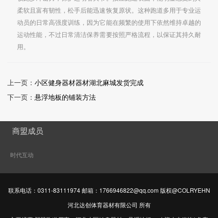
柔软且富有韧性，松手后能迅速恢复原状。这种跑道多用于专业运
动员的日常高强度训练，因为它能在频繁的使用下依然维持卓越的
运动性能，不过日常清洁保养需要按照严格流程，以保证其持久耐
用。
上一页：
小区健身器材器材湖北麻城发货完成
下一页：
悬浮地板的铺装方法
商盟成员
时代互动
联系电话：0311-83111974 邮箱：1766946822@qq.com 版权@COLRYEHN
河北达创体育器材有限公司 所有